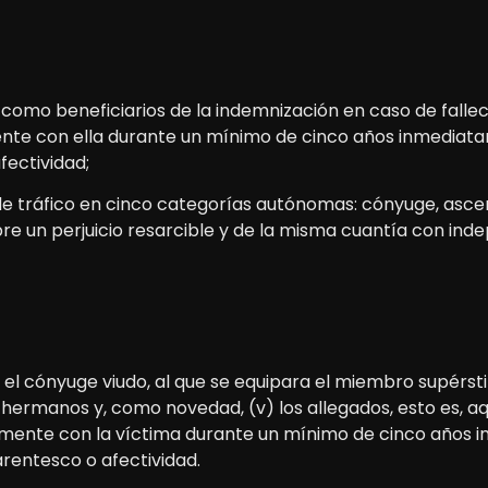
omo beneficiarios de la indemnización en caso de falleci
nte con ella durante un mínimo de cinco años inmediatam
ectividad;
s de tráfico en cinco categorías autónomas: cónyuge, asc
pre un perjuicio resarcible y de la misma cuantía con in
) el cónyuge viudo, al que se equipara el miembro supérsti
os hermanos y, como novedad, (v) los allegados, esto es, a
armente con la víctima durante un mínimo de cinco años i
rentesco o afectividad.