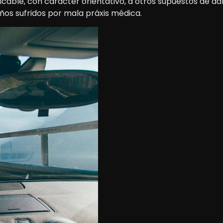
cable, con carácter orientativo, a otros supuestos de da
ños sufridos por mala práxis médica.