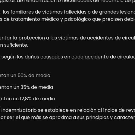
gastos de rehabilitación o necesidades de recambio de p
s familiares de víctimas fallecidas o de grandes lesion
 de tratamiento médico y psicológico que precisen debido
entar la protección a las víctimas de accidentes de circu
n suficiente.
1, según los daños causados en cada accidente de circula
ntan un 50% de media
entan un 35% de media
entan un 12,8% de media
a indemnizatorio se establece en relación al índice de rev
r ser el que más se aproxima a sus principios y caracterí